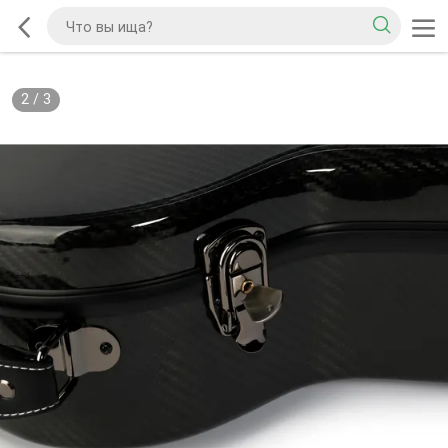
2
/
3