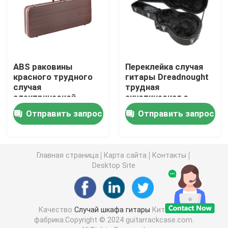
случай гитары трудный
Случай гавайской гитары трудный
ABS раковины
Переклейка случая
красного трудного
гитары Dreadnought
случая
трудная
Случай клавиатуры рояля
электрической
акустическая с
гитары пены
проложенной
Отправить запрос
Отправить запрос
трудные пенятся
рукояткой для
Случай банджо Hardshell
материал AL
переноски
водоустойчивый
Случай скрипки трудный
Главная страница
Карта сайта
Контакты
Desktop Site
Случай оборудования освещения
Качество
Случай шкафа гитары
Китайская
Случай мандолины Hardshell
фабрика.Copyright © 2024 guitarrackcase.com.