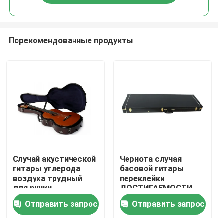
Порекомендованные продукты
Дома
Случай акустической
Чернота случая
гитары углерода
басовой гитары
воздуха трудный
переклейки
О Компании
для ручки
ДОСТИГАЕМОСТИ
перемещения
220 электрическая
Отправить запрос
Отправить запрос
твердой
крепко или
Контакты
подгонять цвет